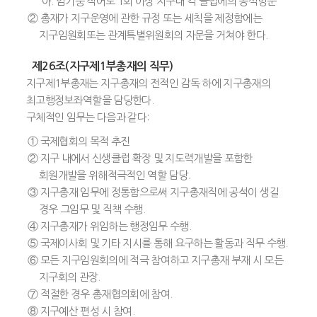
아. 임기중 적어도 1회 이상 지구내 각 클럽에의 공식방문
② 총재가 지구운영에 관한 규정 또는 세칙을 제정함에는
지구임원회또는 관계특별위원회의 자문을 거쳐야 한다.
제26조(지구제1부총재의 직무)
지구제1부총재는 지구총재의 전적인 감독 하에 지구총재의
최고행정보좌역할을 담당한다.
구체적인 임무는 다음과 같다:
① 국제협회의 목적 추진
② 지구 내에서 신생클럽 확장 및 지도력개발을 포함한
회원개발을 위해적극적인 역할 담당.
③ 지구총재 임무에 정통함으로써 지구총재직에 공석이 생길
경우 그임무 및 직책 수행.
④ 지구총재가 위임하는 행정임무 수행.
⑤ 국제이사회 및 기타 지시를 통해 요구하는 활동과 직무 수행.
⑥ 모든 지구임원회의에 적극 참여하고 지구총재 부재 시 모든
지구회의 관장.
⑦ 적절한 경우 총재협의회에 참여.
⑧ 지구예산 편성 시 참여.