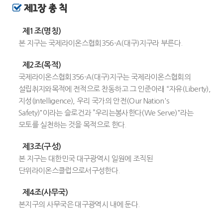
제1장 총 칙
제1조(명칭)
본 지구는 국제라이온스협회356-A(대구)지구라 부른다.
제2조(목적)
국제라이온스협회356-A(대구)지구는 국제라이온스협회의
설립취지와목적에 전적으로 찬동하고 그 인준아래 “자유(Liberty),
지성(Intelligence), 우리 국가의 안전(Our Nation's
Safety)"이라는 슬로건과 ”우리는봉사한다(We Serve)"라는
모토를 실천하는 것을 목적으로 한다.
제3조(구성)
본 지구는 대한민국 대구광역시 일원에 조직된
단위라이온스클럽으로서구성한다.
제4조(사무국)
본지구의 사무국은 대구광역시 내에 둔다.