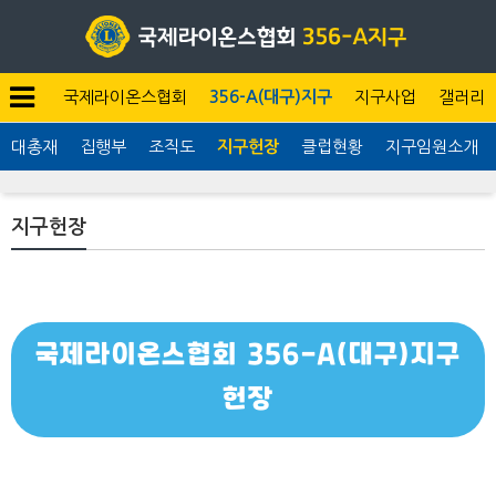
국제라이온스협회
356-A(대구)지구
지구사업
갤러리
 역대총재
집행부
조직도
지구헌장
클럽현황
지구임원소개
지구헌장
국제라이온스협회 356-A(대구)지구
헌장