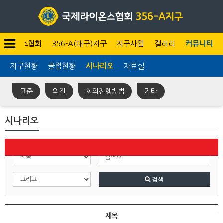
라이온스협회
356-A(대구)지구
지구사업
갤러리
커뮤니티
지구현황
클럽현황
시나리오
자료실
표준
의전
회의진행방법
기타
시나리오
전
검색
제목