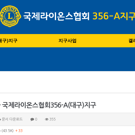
(대구)지구
지구사업
갤
- 국제라이온스협회356-A(대구)지구
문서 다운로드
0
355
(43.5K)
+ 33