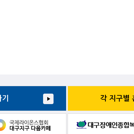
가기
각 지구별