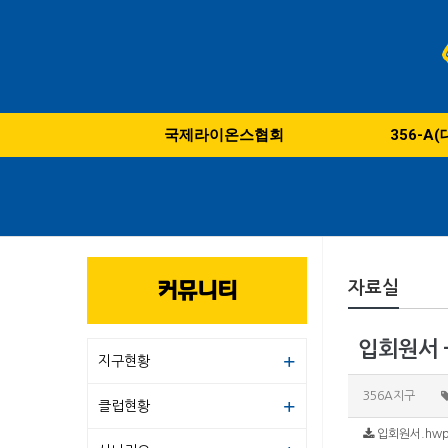
국제라이온스협회
356-A
커뮤니티
자료실
입회원서 
지구현황
356A지구
클럽현황
입회원서.hwp 