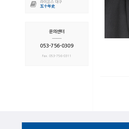
라이온스 대구
五十年史
문의센터
──
053-756-0309
Fax. 053-756-0311