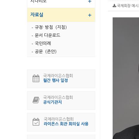
시나리오
국제회장 메시지.
자료실
규정· 방침（지침）
문서 다운로드
국민의례
공문（존안）
국제라이온스협회
월간 행사 일정
국제라이온스협회
공식기관지
국제라이온스협회
라이온스 회관 회의실 사용