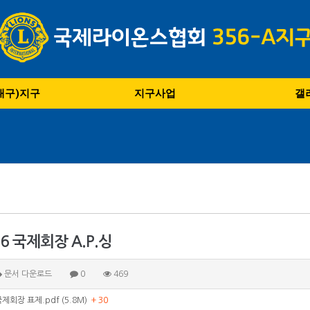
(대구)지구
지구사업
갤
26 국제회장 A.P.싱
문서 다운로드
0
469
국제회장 표제.pdf (5.8M)
+ 30