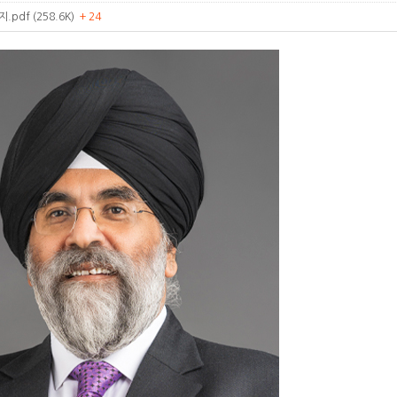
pdf (258.6K)
+ 24