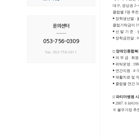
대구
,
경상권
2~
클럽별
1
명 추천
￭
장학생선발
:
클럽기탁금이
1
문의센터
￭
선발기준
:
──
￭
장학금전달
:
053-756-0309
□
장애인종합복
Fax. 053-756-0311
￭
의 무 금
:
회원
￭
위탁운영
: 198
￭
연간지원
: 4~5
￭
재활치료 및 
￭
클럽별 연간
3
□
파티마병원 
￭
2007. 6
파티마
※
불우가정 추천