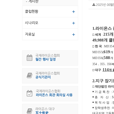
게시판
2025년 08월말
클럽현황
시나리오
1.
라이온스 
215
개
자료실
□
세계
:
49,988
개 클
□
한 국
:
MD35
619
MD355(
개
국제라이온스협회
588
MD356(
개
월간 행사 일정
354
․
355
․
356
114
□
대구
:
개 
국제라이온스협회
공식기관지
2.
지구 장
□
재단법인 라
국제라이온스협회
￭
기금특찬
:
라이온스 회관 회의실 사용
￭
총 자 산
:
5
￭
목적사업
:
￭
장학생추천
:
라이온스 대구
五十年史
대구지역 고등