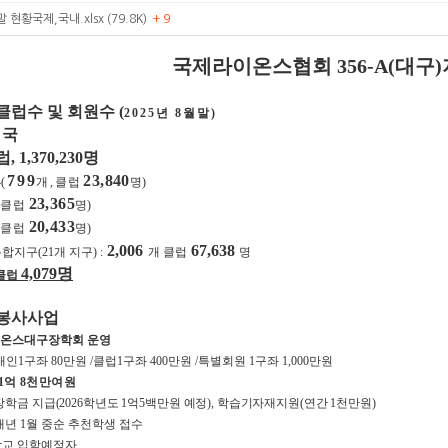
 현황국제,국내.xlsx (79.8K)
+ 9
국제라이온스협회
356-A(
대구
)
클럽수 및 회원수
(
2025
년
8
월말
)
 국
럽
, 1,370,230
명
799
23,840
4
(
개
,
클럽
명
)
23,365
 클럽
명
)
20,433
 클럽
명
)
2,006
67,638
복합지구
(21
개 지구
) :
개 클럽
명
4,079
명
클럽
기봉사사업
이온스대구장학회 운영
개인
1
구좌
80
만원
/
클럽
1
구좌
400
만원
/
특별회원
1
구좌
1,000
만원
1
억
8
천만여원
장학금 지급
(2026
학년도
1
억
5
백만원 예정
),
학습기자재지원
(
연간
1
천만원
)
매년
1
월 중순 추천학생 접수
학교 입학예정자