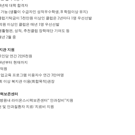
4
년제 대학 합격자
 가능
(
생활이 수급자인 성적우수학생
, B
학점이상 유지
)
클럽기탁금이
5
천만원 이상인 클럽은
2
년마다
1
명 우선선발
억원 이상인 클럽은 매년
1
명 우선선발
생활형편
,
성적
,
추천클럽 장학재단 기여도 등
매년
2
월 중
지관 지원
1
인당 연간
2
만
6
천원
4
년부터 현재까지
억원
직업교육 프로그램 이용자수 연간
3
만여명
회 이상 복지관 이용
(
회합목적
)
권장
시력보존센터
병원내 라이온스시력보존센터
“
안과장비
”
지원
 및 안과질환자 치료
/
치료비 지원