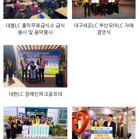
대붕LC 홍익무료급식소 급식
대구세온LC 부산모아LC 자매
봉사 및 음악봉사
결연식
대한LC 장애인파크골프대