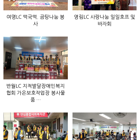
여명LC 떡국떡. 곰탕나눔 봉
영림LC 사랑나눔 일일호프 및
사
바자회
반월LC 지적발달장애인복지
협회 가온보호작업장 봉사물
품 …