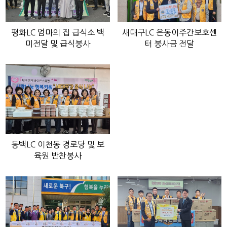
평화LC 엄마의 집 급식소 백
새대구LC 은동이주간보호센
미전달 및 급식봉사
터 봉사금 전달
동백LC 이천동 경로당 및 보
육원 반찬봉사