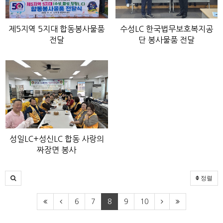
제5지역 5지대 합동봉사물품
수성LC 한국법무보호복지공
전달
단 봉사물품 전달
성일LC+성신LC 합동 사랑의
짜장면 봉사
정렬
6
7
8
9
10