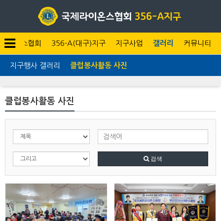
라이온스협회
356-A(대구)지구
지구사업
갤러리
커뮤니티
지구행사 갤러리
클럽봉사활동 사진
클럽봉사활동 사진
검색