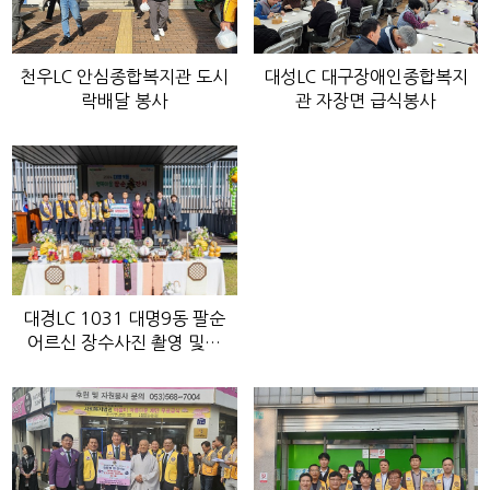
천우LC 안심종합복지관 도시
대성LC 대구장애인종합복지
락배달 봉사
관 자장면 급식봉사
대경LC 1031 대명9동 팔순
어르신 장수사진 촬영 및…