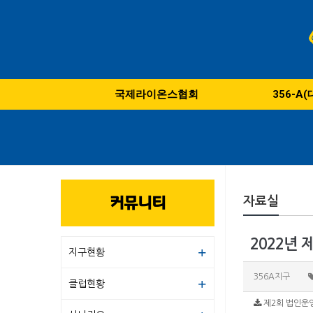
국제라이온스협회
356-A
커뮤니티
자료실
2022년
지구현황
356A지구
클럽현황
제2회 법인운영