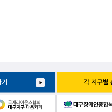
가기
각 지구별