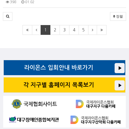
398
01.02
정렬
1
2
3
4
5
라이온스 입회안내 바로가기
각 지구별 홈페이지 목록보기