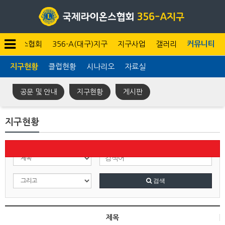
라이온스협회
356-A(대구)지구
지구사업
갤러리
커뮤니티
지구현황
클럽현황
시나리오
자료실
공문 및 안내
지구현황
게시판
지구현황
전
검색
제목